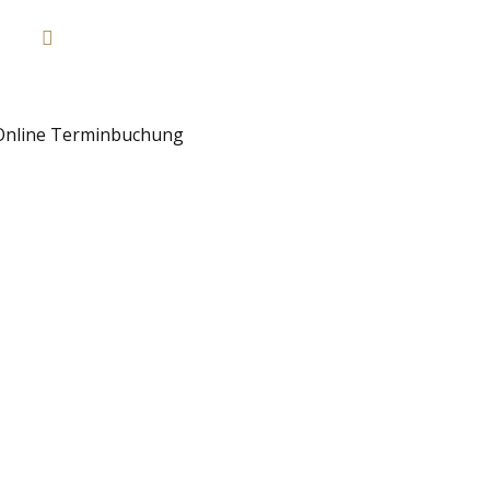
Email:
info@friseuer-schuermann.com
Online Terminbuchung