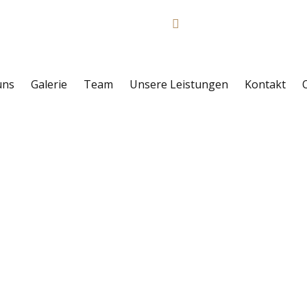
Phone:
02064 42960
uns
Galerie
Team
Unsere Leistungen
Kontakt